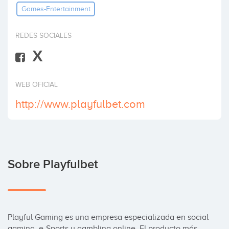
Games-Entertainment
Invertir
REDES SOCIALES
X
WEB OFICIAL
http://www.playfulbet.com
Sobre Playfulbet
Playful Gaming es una empresa especializada en social 
gaming, e-Sports y gambling online. El producto más 