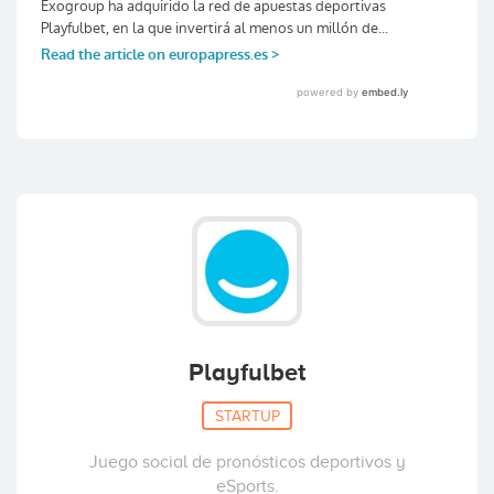
Playfulbet
STARTUP
Juego social de pronósticos deportivos y
eSports.