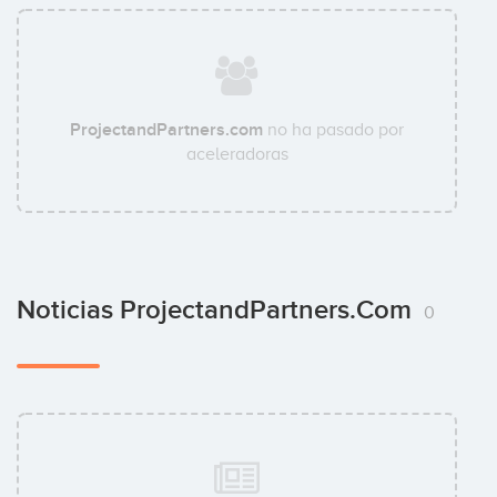
ProjectandPartners.com
no ha pasado por
aceleradoras
Noticias ProjectandPartners.com
0