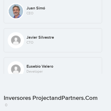
Juan Simó
CEO
Javier Silvestre
CTO
Eusebio Valero
Developer
Carlos Guerrero
Inversores ProjectandPartners.com
Marketing and Strategy
0