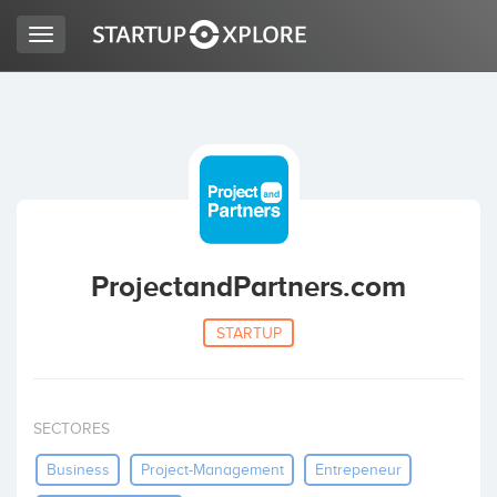
Toggle
navigation
BUSCO FINANCIACIÓN
REGISTRO
ACCESO
ProjectandPartners.com
STARTUP
SECTORES
Inicio
Business
Project-Management
Entrepeneur