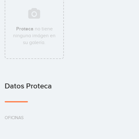
Proteca
no tiene
ninguna imágen en
su galería.
Datos Proteca
OFICINAS