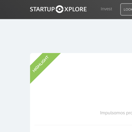
Invest
LOOK
LOOKING FOR FUNDING?
HIGHLIGHT
REGISTER
ACCESS
Home
Invest
Impulsamos pro