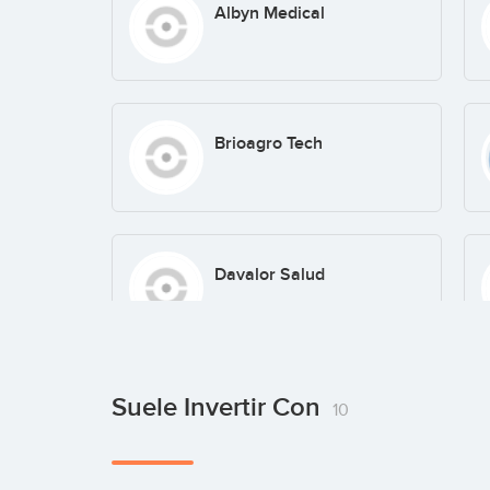
Albyn Medical
Brioagro Tech
Davalor Salud
Suele Invertir Con
Eversens
10