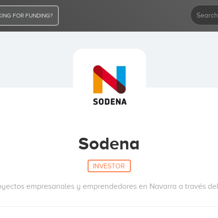
ING FOR FUNDING?
Sodena
INVESTOR
yectos empresariales y emprendedores en Navarra a través del