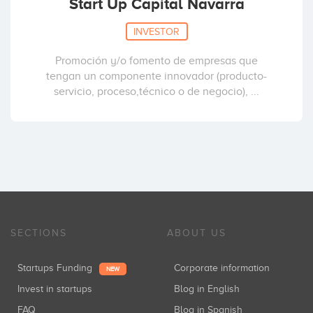
Start Up Capital Navarra
INVESTOR
Promoción y/o fomento de empresas que
tengan un componente innovador (producto-
servicio, proceso,técnico o de negocio), ...
SECTIONS
ABOUT US
Startups Funding
Corporate information
NEW
Invest in startups
Blog in English
FAQ
Blog in Spanish