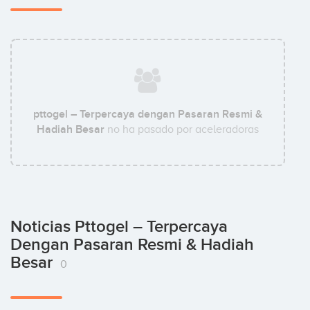
pttogel – Terpercaya dengan Pasaran Resmi &
Hadiah Besar
no ha pasado por aceleradoras
Noticias Pttogel – Terpercaya
Dengan Pasaran Resmi & Hadiah
Besar
0