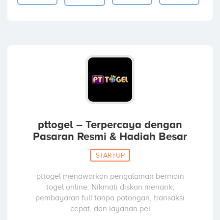
pttogel – Terpercaya dengan
Pasaran Resmi & Hadiah Besar
STARTUP
pttogel menawarkan pengalaman bermain
togel online. Nikmati diskon menarik,
pembayaran full tanpa potongan, transaksi
cepat, dan layanan pel