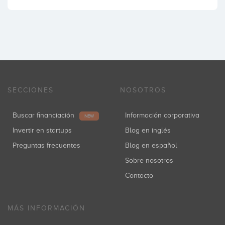
SECCIONES
NOSOTROS
Buscar financiación
Información corporativa
NEW
Invertir en startups
Blog en inglés
Preguntas frecuentes
Blog en español
Sobre nosotros
Contacto
MÁS INFORMACIÓN