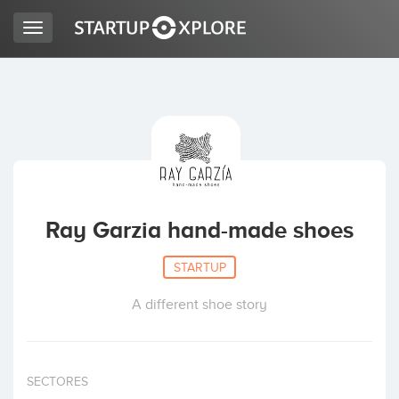
Toggle
navigation
BUSCO FINANCIACIÓN
REGISTRO
ACCESO
Ray Garzia hand-made shoes
STARTUP
A different shoe story
Inicio
SECTORES