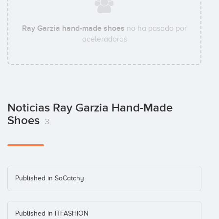
Ray Garzia hand-made shoes
no ha pasado por
aceleradoras
Noticias Ray Garzia Hand-Made
Shoes
3
Published in SoCatchy
Published in ITFASHION