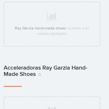
Ray Garzia hand-made shoes
no tiene a su
equipo agregado
Acceleradoras Ray Garzia Hand-
Made Shoes
0