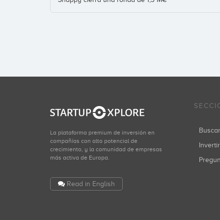
SECCI
Busca
La plataforma premium de inversión en
compañías con alto potencial de
Inverti
crecimiento, y la comunidad de empresas
más activa de Europa.
Pregu
Read in English