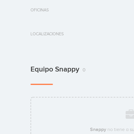
OFICINAS
LOCALIZACIONES
Equipo Snappy
0
Snappy
no tiene a s