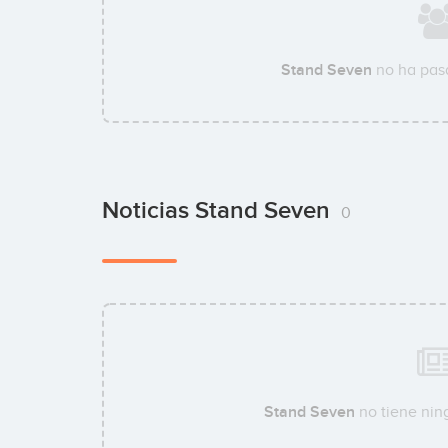
Stand Seven
no ha pas
Noticias Stand Seven
0
Stand Seven
no tiene ning