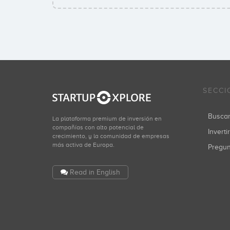
SECCI
Busca
La plataforma premium de inversión en
compañías con alto potencial de
Inverti
crecimiento, y la comunidad de empresas
más activa de Europa.
Pregu
Read in English