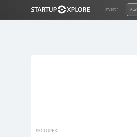
Invertir
BUS
BUSCO FINANCIACIÓN
REGISTRO
ACCESO
Inicio
Invertir
SECTORES