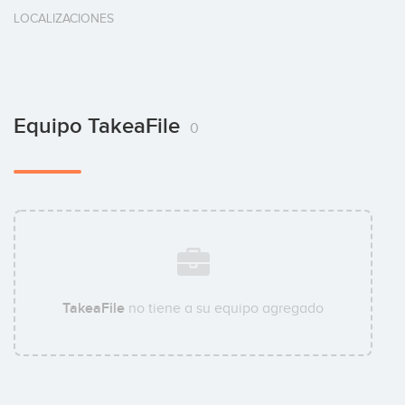
LOCALIZACIONES
Equipo TakeaFile
0
TakeaFile
no tiene a su equipo agregado