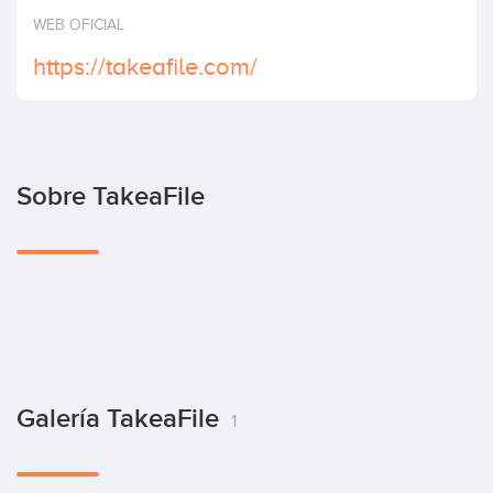
Invertir
WEB OFICIAL
https://takeafile.com/
Sobre TakeaFile
Galería TakeaFile
1