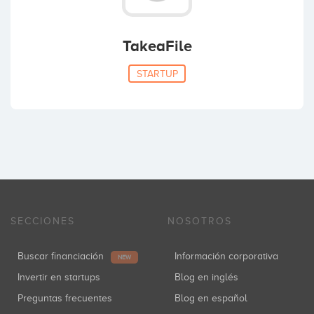
TakeaFile
STARTUP
SECCIONES
NOSOTROS
Buscar financiación
Información corporativa
NEW
Invertir en startups
Blog en inglés
Preguntas frecuentes
Blog en español