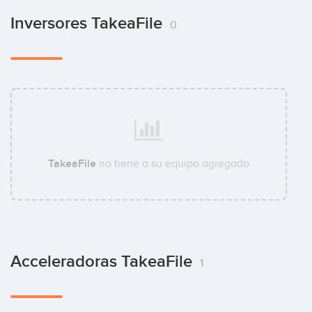
Inversores TakeaFile
0
TakeaFile
no tiene a su equipo agregado
Acceleradoras TakeaFile
1