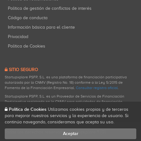
Política de gestión de conflictos de interés
Código de conducta
Información básica para el cliente
Privacidad
Política de Cookies
SITIO SEGURO
Startupxplore PSFP, S.L. es una plataforma de financiación participativa
autorizada por la CNMV (Registro No. 18) conforme a la Ley 5/2015 de
Fomento de la Financiación Empresarial.
Consultar registro oficial
.
Startupxplore PSFP, S.L. es un Proveedor de Servicios de Financiación
Participativa registrado en la CNMV para actividades de financiación
participativa.
Política de Cookies
Utilizamos cookies propias y de terceros
para mejorar nuestros servicios y la experiencia de usuario. Si
continúa navegando, consideramos que acepta su uso.
Todos los derechos reservados. Startupxplore ® {0}.
Aceptar