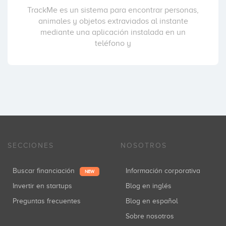
TrackMe es un sistema para encontrar personas,
animales y objetos extraviados al instante
mediante una aplicación instalada en un
teléfono y
SECCIONES
NOSOTROS
Buscar financiación
Información corporativa
NEW
Invertir en startups
Blog en inglés
Preguntas frecuentes
Blog en español
Sobre nosotros