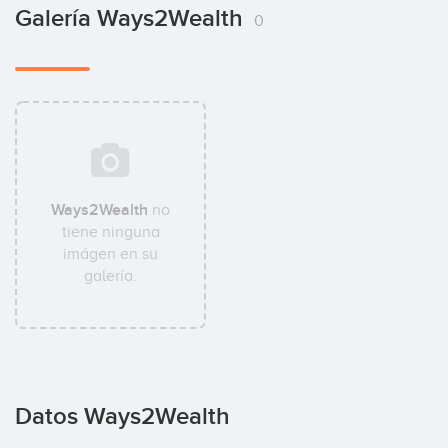
Galería Ways2Wealth
0
Ways2Wealth
no
tiene ninguna
imágen en su
galería.
Datos Ways2Wealth