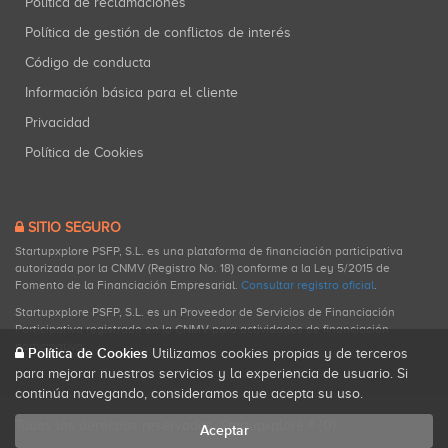
Política de reclamaciones
Política de gestión de conflictos de interés
Código de conducta
Información básica para el cliente
Privacidad
Política de Cookies
SITIO SEGURO
Startupxplore PSFP, S.L. es una plataforma de financiación participativa
autorizada por la CNMV (Registro No. 18) conforme a la Ley 5/2015 de
Fomento de la Financiación Empresarial.
Consultar registro oficial
.
Startupxplore PSFP, S.L. es un Proveedor de Servicios de Financiación
Participativa registrado en la CNMV para actividades de financiación
participativa.
Política de Cookies
Utilizamos cookies propias y de terceros
para mejorar nuestros servicios y la experiencia de usuario. Si
continúa navegando, consideramos que acepta su uso.
Todos los derechos reservados. Startupxplore ® {0}.
Aceptar