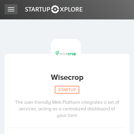
Toggle
navigation
BUSCO FINANCIACIÓN
REGISTRO
ACCESO
Wisecrop
STARTUP
The user-friendly Web Platform integrates a set of
services, acting as a centralized dashboard of
your farm
Inicio