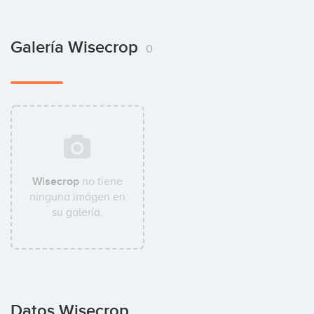
Galería Wisecrop
0
Wisecrop
no tiene
ninguna imágen en
su galería.
Datos Wisecrop