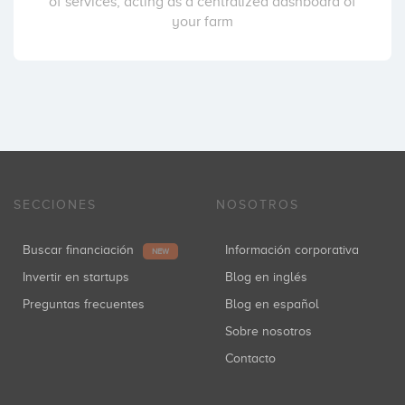
of services, acting as a centralized dashboard of
your farm
SECCIONES
NOSOTROS
Buscar financiación
Información corporativa
NEW
Invertir en startups
Blog en inglés
Preguntas frecuentes
Blog en español
Sobre nosotros
Contacto