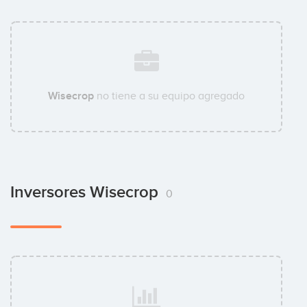
Wisecrop
no tiene a su equipo agregado
Inversores Wisecrop
0