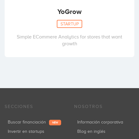
YoGrow
STARTUP
Simple ECommere Analytics for stores that want
growth
SECCIONES
NOSOTROS
Buscar financiación
Información corporativa
NEW
Invertir en startups
Blog en inglés