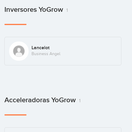
Inversores YoGrow
1
Lancelot
Business Angel
Acceleradoras YoGrow
1