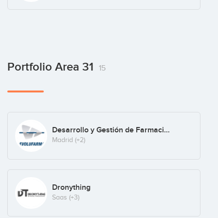
Portfolio Area 31
15
Desarrollo y Gestión de Farmacias, S.L.
Madrid
(+2)
Dronything
Saas
(+3)