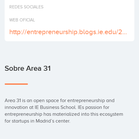
Invertir
REDES SOCIALES
WEB OFICIAL
http://entrepreneurship.blogs.ie.edu/2012/12/21/area-31-is-looking-for-its-first-cohort-of-startups
Sobre Area 31
Area 31 is an open space for entrepreneurship and 
innovation at IE Business School. IEs passion for 
entrepreneurship has materialized into this ecosystem 
for startups in Madrid’s center.