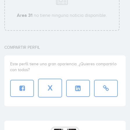
Area 31
no tiene ninguna noticia disponible.
MainTool
Usa
(+7)
COMPARTIR PERFIL
Micocar Taxi App
Usa
(+12)
Este perfil tiene una gran apariencia. ¿Quieres compartirlo
con todos?
X
My Different Place
Portugal
(+3)
Pupilum