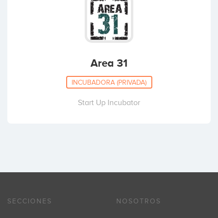
Education
(+8)
QINTI
Internet
(+5)
Area 31
INCUBADORA (PRIVADA)
Start Up Incubator
Savelist
Machine-Learning
(+5)
Sellers n' Bloggers
Fashion-Accessories
(+9)
SECCIONES
NOSOTROS