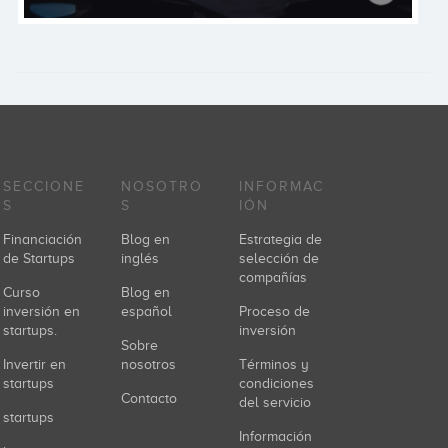
SECCIONE
NOSOTRO
INFORMAC
S
S
IÓN
Financiación
Blog en
Estrategia de
de Startups
inglés
selección de
compañías
Curso
Blog en
inversión en
español
Proceso de
startups.
inversión
Sobre
Invertir en
nosotros
Términos y
startups
condiciones
Contacto
del servicio
startups
Información