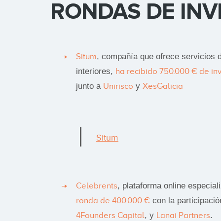
RONDAS DE INV
Situm
, compañía que ofrece servicios 
interiores,
ha recibido 750.000 € de in
junto a
Unirisco
y
XesGalicia
Situm
Celebrents
, plataforma online especia
ronda de 400.000 €
con la participaci
4Founders Capital
, y
Lanai Partners
.