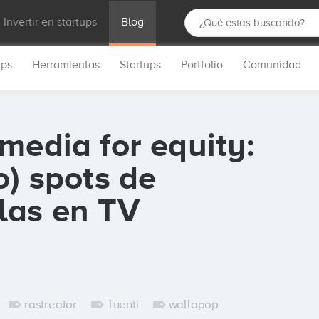
Invertir en startups
Blog
ups
Herramientas
Startups
Portfolio
Comunidad
media for equity:
o) spots de
las en TV
rastreator
Tuenti
wallapop