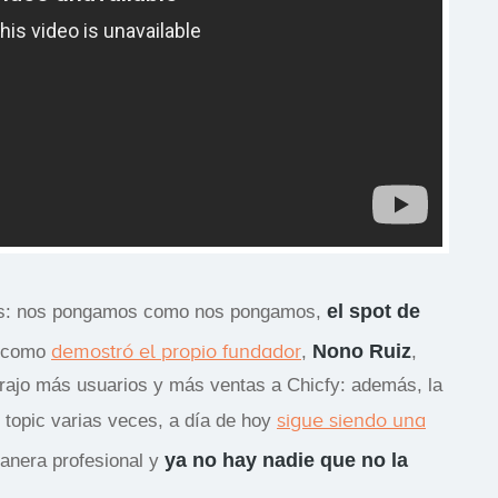
el spot de
enos: nos pongamos como nos pongamos,
demostró el propio fundador
Nono Ruiz
y como
,
,
 trajo más usuarios y más ventas a Chicfy: además, la
sigue siendo una
 topic varias veces, a día de hoy
ya no hay nadie que no la
manera profesional y