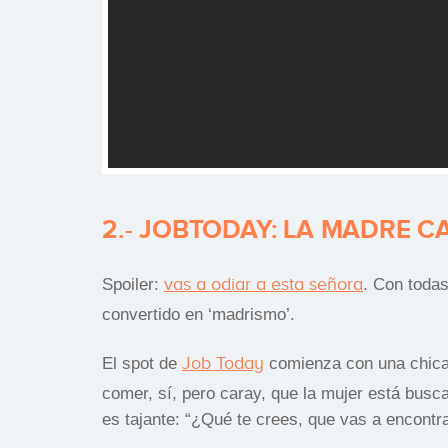
2.- JOBTODAY: LA MADRE 
vas a odiar a esta señora
Spoiler:
. Con toda
convertido en ‘madrismo’.
Job Today
El spot de
comienza con una chica 
comer, sí, pero caray, que la mujer está busc
es tajante: “¿Qué te crees, que vas a encontra