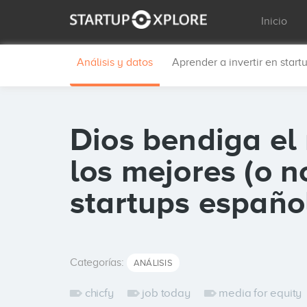
Inicio
Análisis y datos
Aprender a invertir en start
Dios bendiga el 
los mejores (o n
startups españo
Categorías:
ANÁLISIS
chicfy
job today
media for equity