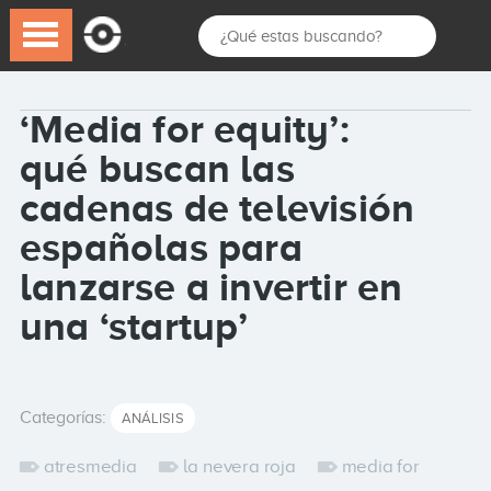
‘Media for equity’:
qué buscan las
cadenas de televisión
españolas para
lanzarse a invertir en
una ‘startup’
Categorías:
ANÁLISIS
atresmedia
la nevera roja
media for