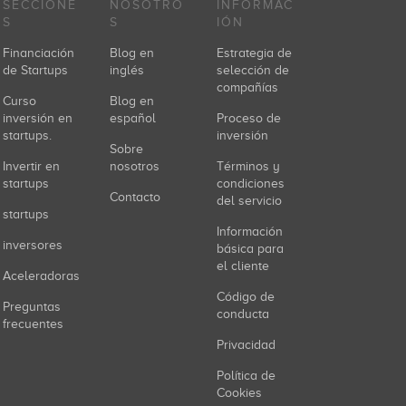
SECCIONE
NOSOTRO
INFORMAC
S
S
IÓN
Financiación
Blog en
Estrategia de
de Startups
inglés
selección de
compañías
Curso
Blog en
inversión en
español
Proceso de
startups.
inversión
Sobre
Invertir en
nosotros
Términos y
startups
condiciones
Contacto
del servicio
startups
Información
inversores
básica para
el cliente
Aceleradoras
Código de
Preguntas
conducta
frecuentes
Privacidad
Política de
Cookies