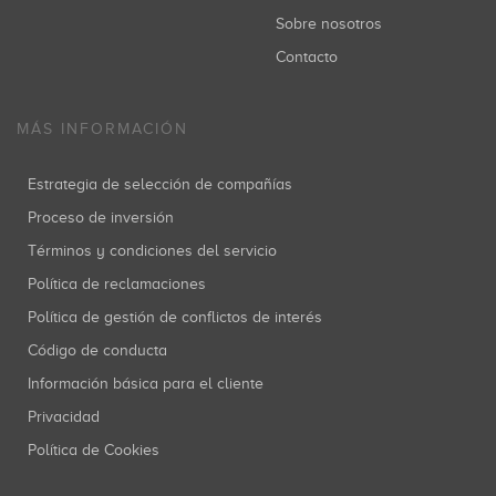
René de Jong
Sobre nosotros
Inversiones: 1
Contacto
MÁS INFORMACIÓN
Jesus Monleon
Inversiones: 1
Estrategia de selección de compañías
Proceso de inversión
Términos y condiciones del servicio
François Derbaix
Política de reclamaciones
Inversiones: 1
Política de gestión de conflictos de interés
Código de conducta
Información básica para el cliente
Iñaki Berenguer
Privacidad
Inversiones: 1
Política de Cookies