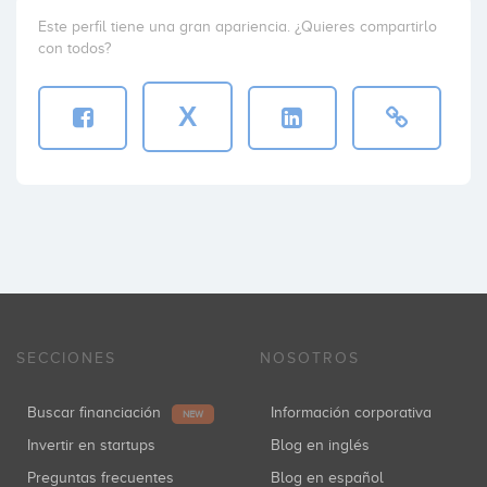
Inversiones: 2
Este perfil tiene una gran apariencia. ¿Quieres compartirlo
con todos?
X
Axel Serena
Inversiones: 2
Albert Armengol
Inversiones: 1
SECCIONES
NOSOTROS
Tomás Diago
Inversiones: 1
Buscar financiación
Información corporativa
NEW
Invertir en startups
Blog en inglés
Preguntas frecuentes
Blog en español