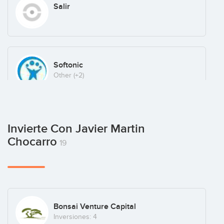
Salir
Softonic
Other
(+2)
Tiendeo
Invierte Con Javier Martin
Retail
(+14)
Chocarro
19
Uvinum
Ecommerce
(+3)
Bonsai Venture Capital
Inversiones: 4