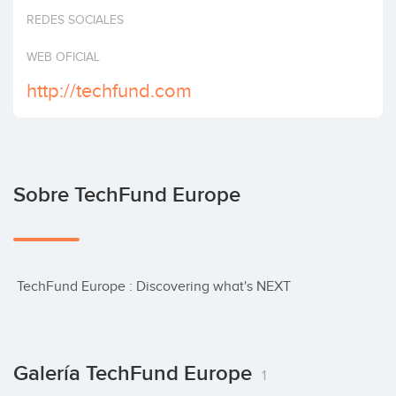
Invertir
REDES SOCIALES
WEB OFICIAL
http://techfund.com
Sobre TechFund Europe
 TechFund Europe : Discovering what's NEXT
Galería TechFund Europe
1