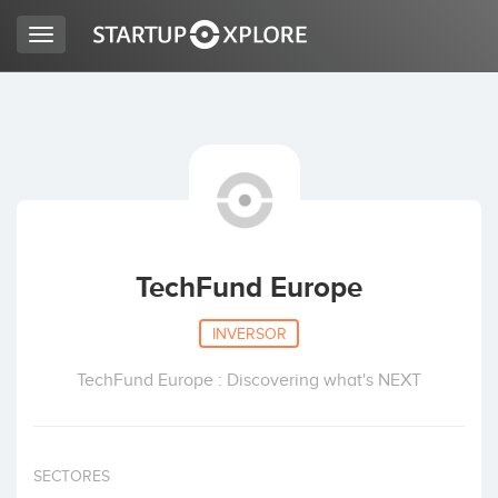
Toggle
navigation
BUSCO FINANCIACIÓN
REGISTRO
ACCESO
TechFund Europe
INVERSOR
TechFund Europe : Discovering what's NEXT
Inicio
SECTORES