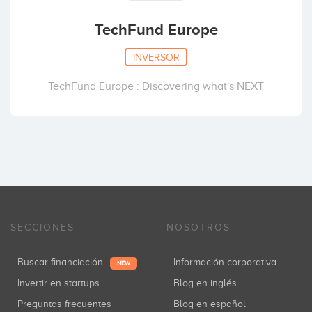
TechFund Europe
INVERSOR
TechFund Europe : Discovering what's NEXT
SECCIONES
NOSOTROS
Buscar financiación
Información corporativa
NEW
Invertir en startups
Blog en inglés
Preguntas frecuentes
Blog en español