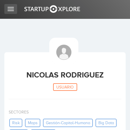
Toggle
navigation
BUSCO FINANCIACIÓN
REGISTRO
ACCESO
NICOLAS RODRIGUEZ
USUARIO
SECTORES
Inicio
Risk
Maps
Gestión-Capital-Humano
Big Data