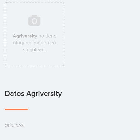
Agriversity
no tiene
ninguna imágen en
su galería.
Datos Agriversity
OFICINAS