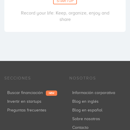
STARTUP
Record your life: Keep, organize, enjoy and
share
SECCIONES
NOSOTROS
Buscar financiación
Información corporativa
NEW
Invertir en startups
Blog en inglés
Preguntas frecuentes
Blog en español
Sobre nosotros
Contacto