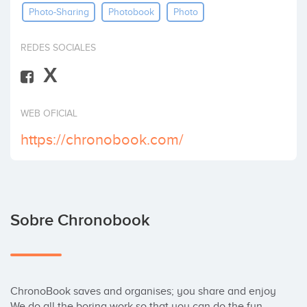
Photo-Sharing
Photobook
Photo
Invertir
REDES SOCIALES
X
WEB OFICIAL
https://chronobook.com/
Sobre Chronobook
ChronoBook saves and organises; you share and enjoy

We do all the boring work so that you can do the fun 