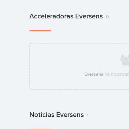
Acceleradoras Eversens
0
Eversens
no ha pasad
Noticias Eversens
1