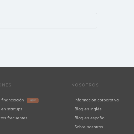
ONES
NOSOTROS
r financiación
Información corporativa
NEW
r en startups
Blog en inglés
ntas frecuentes
Blog en español
Sobre nosotros