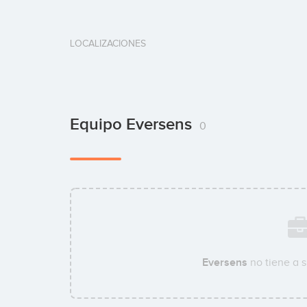
LOCALIZACIONES
Equipo Eversens
0
Eversens
no tiene a 