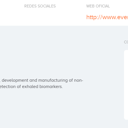
REDES SOCIALES
WEB OFICIAL
http://www.ev
C
n, development and manufacturing of non-
detection of exhaled biomarkers.