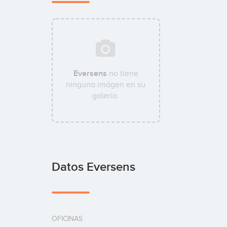
Eversens
no tiene
ninguna imágen en su
galería.
Datos Eversens
OFICINAS