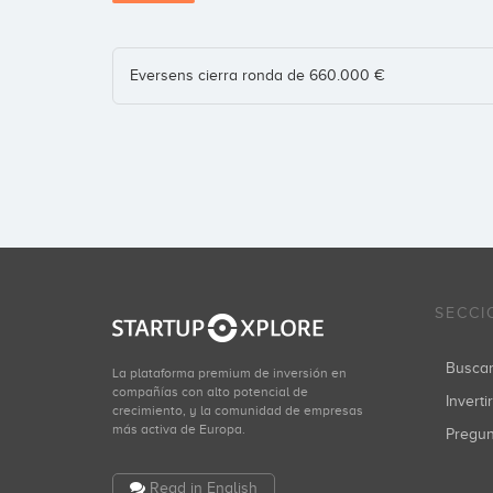
Eversens cierra ronda de 660.000 €
SECCI
Busca
La plataforma premium de inversión en
compañías con alto potencial de
Inverti
crecimiento, y la comunidad de empresas
más activa de Europa.
Pregu
Read in English