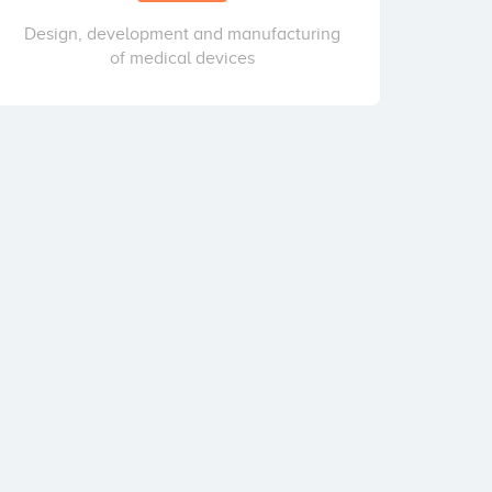
Design, development and manufacturing
of medical devices