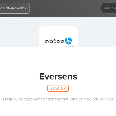
CO FINANCIACIÓN
Eversens
STARTUP
Design, development and manufacturing of medical devices