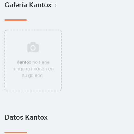
Galería Kantox
0
Kantox
no tiene
ninguna imágen en
su galería.
Datos Kantox