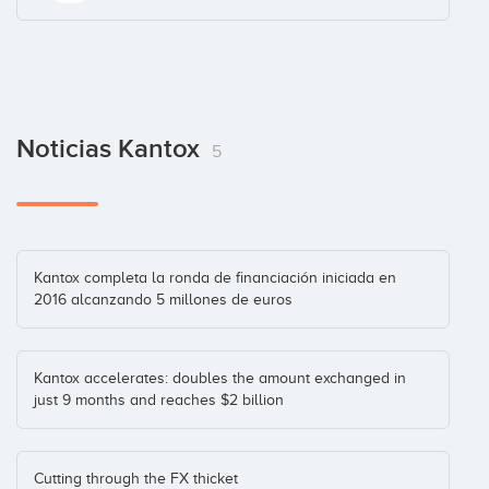
Francesc Riverola
Business Angel
Noticias Kantox
5
François Derbaix
Business Angel
Kantox completa la ronda de financiación iniciada en
2016 alcanzando 5 millones de euros
Jose Luis Minguez
Business Angel
Kantox accelerates: doubles the amount exchanged in
just 9 months and reaches $2 billion
Juan Margenat
Business Angel
Cutting through the FX thicket