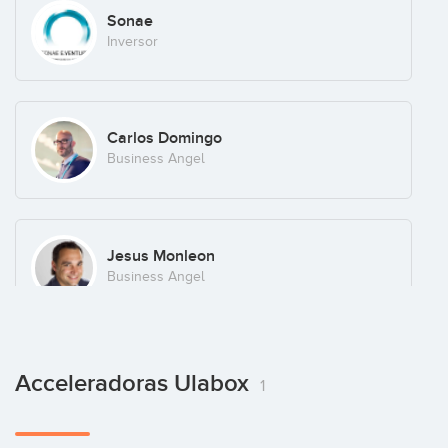
Sonae
Inversor
Carlos Domingo
Business Angel
Jesus Monleon
Business Angel
Marek Fodor
Acceleradoras Ulabox
1
Business Angel