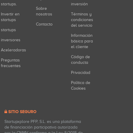
startups.
inversión
Sobre
Invertir en
nosotros
Términos y
startups
condiciones
Contacto
del servicio
startups
Información
inversores
básica para
el cliente
Aceleradoras
Código de
Preguntas
conducta
frecuentes
Privacidad
Política de
Cookies
SITIO SEGURO
Startupxplore PFP, S.L. es una plataforma
de financiación participativa autorizada
por la CNMV conforme a la Ley 5/2015 de