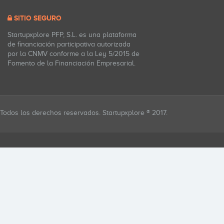
SITIO SEGURO
Startupxplore PFP, S.L. es una plataforma
de financiación participativa autorizada
por la CNMV conforme a la Ley 5/2015 de
Fomento de la Financiación Empresarial.
Todos los derechos reservados. Startupxplore ® 2017.