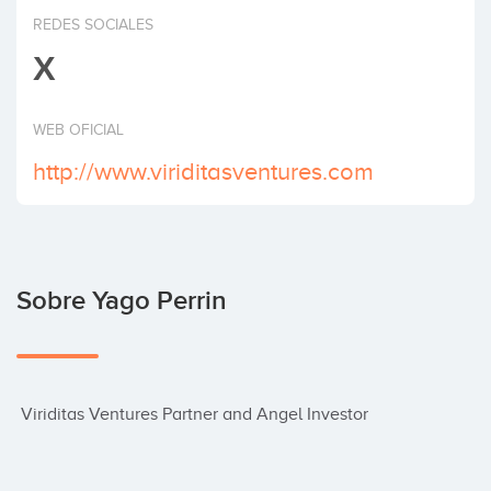
Invertir
REDES SOCIALES
X
WEB OFICIAL
http://www.viriditasventures.com
Sobre Yago Perrin
 Viriditas Ventures Partner and Angel Investor