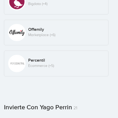
Bigdata
(+4)
Offemily
Marketplace
(+6)
Percentil
Ecommerce
(+5)
Invierte Con Yago Perrin
21