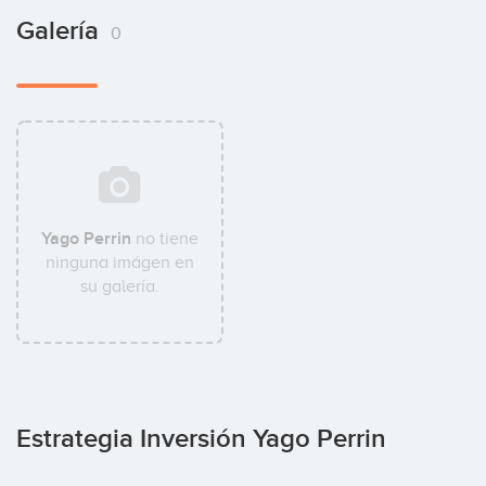
Galería
0
Yago Perrin
no tiene
ninguna imágen en
su galería.
Estrategia Inversión Yago Perrin