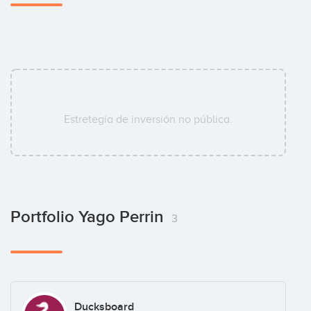
Estretegía de inversión no pública.
Portfolio Yago Perrin
3
Ducksboard