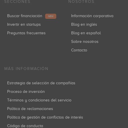
SECCIONES
NOSOTROS
Danka Capital
Inversiones: 1
Buscar financiación
Información corporativa
NEW
Invertir en startups
Blog en inglés
Preguntas frecuentes
Blog en español
Kibo Ventures
Sobre nosotros
Inversiones: 1
Contacto
MÁS INFORMACIÓN
Plug and Play Spain
Inversiones: 1
Estrategia de selección de compañías
Proceso de inversión
Términos y condiciones del servicio
Chris Bouwer
Política de reclamaciones
Inversiones: 1
Política de gestión de conflictos de interés
Código de conducta