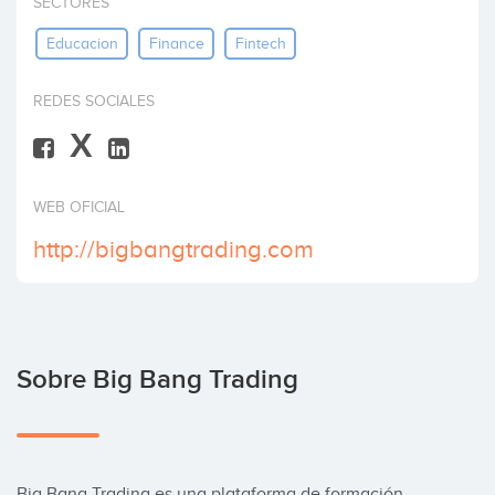
SECTORES
Invertir
Educacion
Finance
Fintech
REDES SOCIALES
X
WEB OFICIAL
http://bigbangtrading.com
Sobre Big Bang Trading
Big Bang Trading es una plataforma de formación 