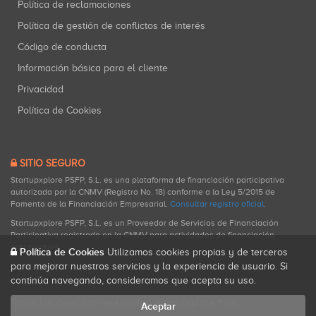
Política de reclamaciones
Política de gestión de conflictos de interés
Código de conducta
Información básica para el cliente
Privacidad
Política de Cookies
SITIO SEGURO
Startupxplore PSFP, S.L. es una plataforma de financiación participativa
autorizada por la CNMV (Registro No. 18) conforme a la Ley 5/2015 de
Fomento de la Financiación Empresarial.
Consultar registro oficial
.
Startupxplore PSFP, S.L. es un Proveedor de Servicios de Financiación
Participativa registrado en la CNMV para actividades de financiación
participativa.
Política de Cookies
Utilizamos cookies propias y de terceros
para mejorar nuestros servicios y la experiencia de usuario. Si
continúa navegando, consideramos que acepta su uso.
Todos los derechos reservados. Startupxplore ® {0}.
Aceptar