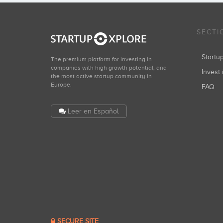
SECTI
Start
The premium platform for investing in
companies with high growth potential, and
Invest 
the most active startup community in
Europe.
FAQ
Leer en Español
SECURE SITE