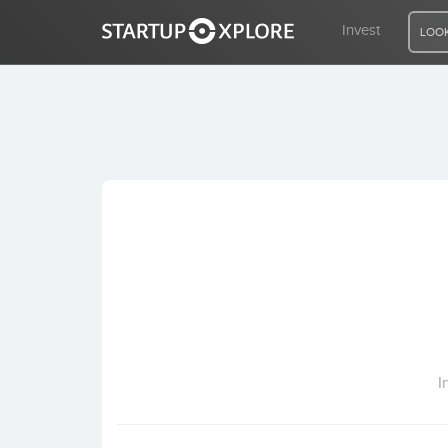
Invest
LOOK
LOOKING FOR FUNDING?
REGISTER
ACCESS
Home
Invest
I