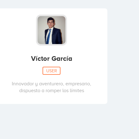
Víctor García
USER
Innovador y aventurero, empresario,
dispuesto a romper los límites