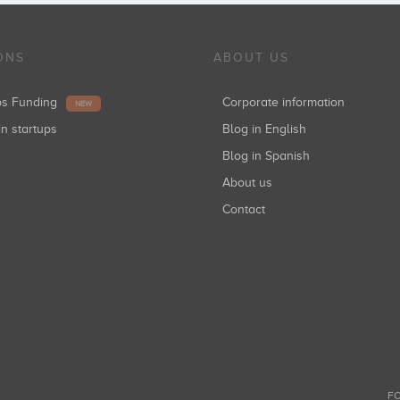
ONS
ABOUT US
ups Funding
Corporate information
NEW
in startups
Blog in English
Blog in Spanish
About us
Contact
FO