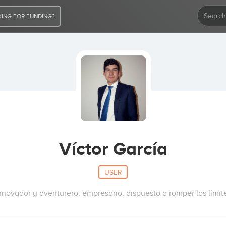
ING FOR FUNDING?
Víctor García
USER
nnovador y aventurero, empresario, dispuesto a romper los límit