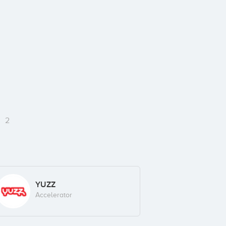
g
2
YUZZ
Accelerator