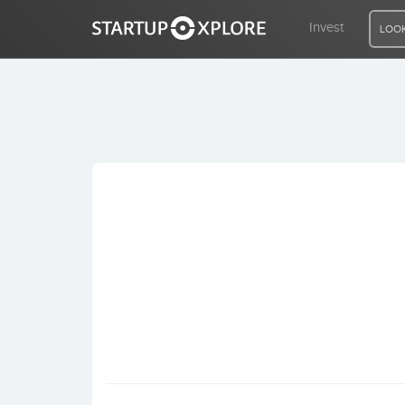
Invest
LOOK
LOOKING FOR FUNDING?
REGISTER
ACCESS
Home
Invest