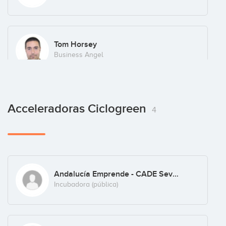
Ana Marín
Tom Horsey
Sales Development Representative
Business Angel
Acceleradoras Ciclogreen
4
Andalucía Emprende - CADE Sevilla
Incubadora (pública)