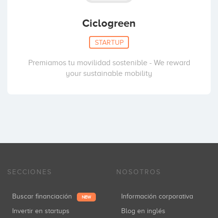
Ciclogreen
STARTUP
Premiamos tu movilidad sostenible - We reward
your sustainable mobility
SECCIONES
NOSOTROS
Buscar financiación
Información corporativa
NEW
Invertir en startups
Blog en inglés