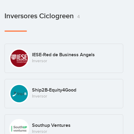
Andoni Recabarren Griguol
Inversores Ciclogreen
4
COO
Francisco José Melgar
IESE-Red de Business Angels
CTO
Inversor
Laura Pastor
Ship2B-Equity4Good
Design
Inversor
Julia Romero
Southup Ventures
Market Research
Inversor