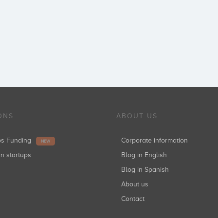
ONS
ABOUT US
ups Funding
Corporate information
NEW
in startups
Blog in English
Blog in Spanish
About us
Contact