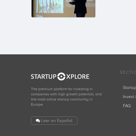
SECTI
Start
The premium platform for investing in
companies with high growth potential, and
Invest 
the most active startup community in
Europe.
FAQ
Leer en Español