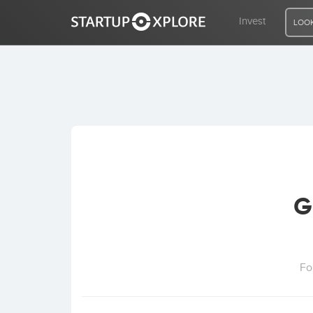
Invest
LOOK
LOOKING FOR FUNDING?
REGISTER
ACCESS
G
Home
Invest
Fo