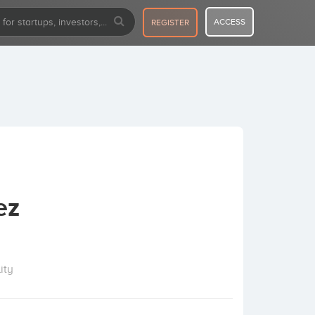
ACCESS
REGISTER
ez
ity