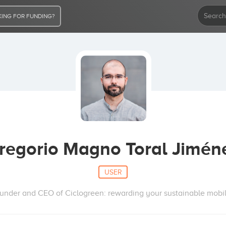
ING FOR FUNDING?
regorio Magno Toral Jimén
USER
under and CEO of Ciclogreen: rewarding your sustainable mobil