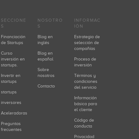
SECCIONE
NOSOTRO
INFORMAC
S
S
IÓN
Financiación
Blog en
Estrategia de
de Startups
inglés
selección de
compañías
Curso
Blog en
inversión en
español
Proceso de
startups.
inversión
Sobre
Invertir en
nosotros
Términos y
startups
condiciones
Contacto
del servicio
startups
Información
inversores
básica para
el cliente
Aceleradoras
Código de
Preguntas
conducta
frecuentes
Privacidad