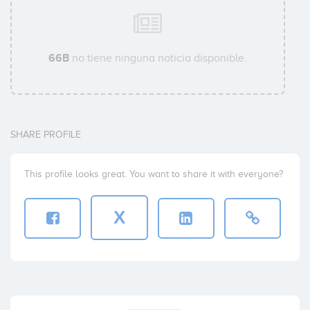
66B
no tiene ninguna noticia disponible.
SHARE PROFILE
This profile looks great. You want to share it with everyone?
X