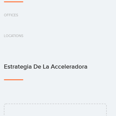
OFFICES
LOCATIONS
Estrategia De La Acceleradora