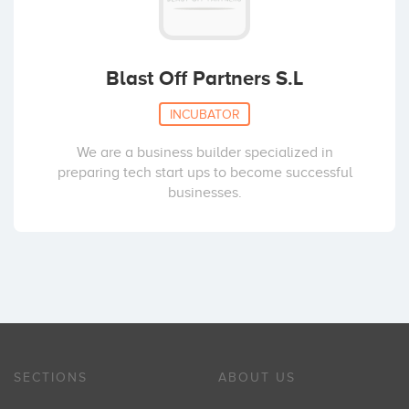
Blast Off Partners S.L
INCUBATOR
We are a business builder specialized in
preparing tech start ups to become successful
businesses.
SECTIONS
ABOUT US