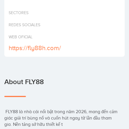
Invest
SECTORES
REDES SOCIALES
WEB OFICIAL
https://fly88h.com/
About FLY88
 FLY88 là nhà cái nổi bật trong năm 2026, mang đến cảm 
giác giải trí bùng nổ và cuốn hút ngay từ lần đầu tham 
gia. Nền tảng sở hữu thiết kế t