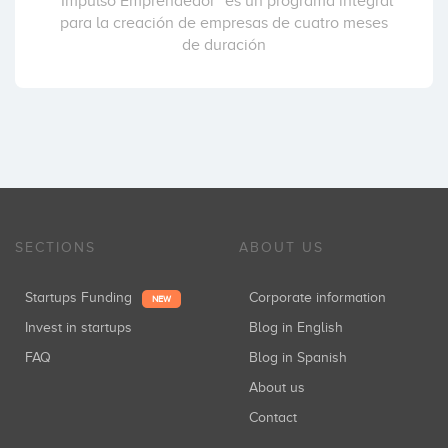
“Impulso Emprendedor” es un programa integral
para la creación de empresas de cuatro meses
de duración
SECTIONS
ABOUT US
Startups Funding
Corporate information
NEW
Invest in startups
Blog in English
FAQ
Blog in Spanish
About us
Contact