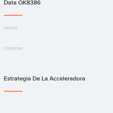
Data OK8386
OFFICES
LOCATIONS
Estrategia De La Acceleradora