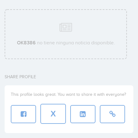
OK8386
no tiene ninguna noticia disponible.
SHARE PROFILE
This profile looks great. You want to share it with everyone?
X