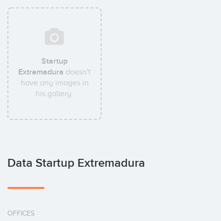
Startup
Extremadura
doesn't
have any images in
his gallery.
Data Startup Extremadura
OFFICES