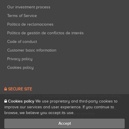
Our investment process
Terms of Service
Política de reclamaciones
Política de gestión de conflictos de interés
Code of conduct
Customer basic information
Privacy policy
Cookies policy
SECURE SITE
Startupxplore PSFP, S.L. is a participatory financing platform authorized by
CNMV (Registration No. 18).
View official registry
.
Cookies policy
We use proprietary and third-party cookies to
improve our services and user experience. If you continue to
Startupxplore PSFP, S.L. is a Provider of Participative Financing Services
browse, we believe you accept its use.
registered with CNMV for participatory financing activities.
Accept