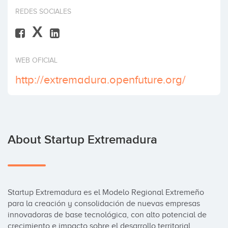
Invest
REDES SOCIALES
X
WEB OFICIAL
http://extremadura.openfuture.org/
About Startup Extremadura
Startup Extremadura es el Modelo Regional Extremeño 
para la creación y consolidación de nuevas empresas 
innovadoras de base tecnológica, con alto potencial de 
crecimiento e impacto sobre el desarrollo territorial.
