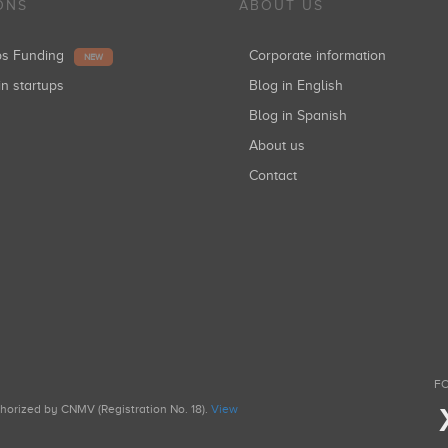
ONS
ABOUT US
ups Funding
Corporate information
NEW
in startups
Blog in English
Blog in Spanish
About us
Contact
FO
uthorized by CNMV (Registration No. 18).
View