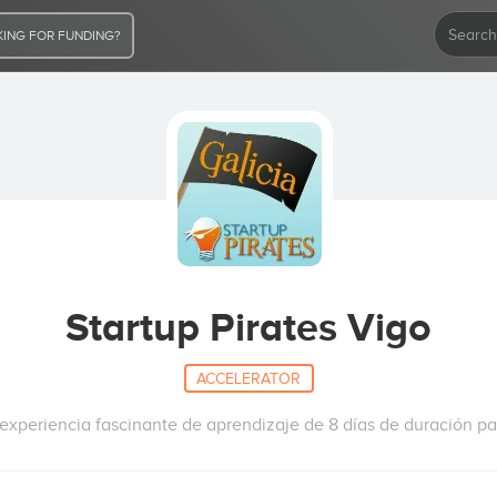
ING FOR FUNDING?
Startup Pirates Vigo
ACCELERATOR
 experiencia fascinante de aprendizaje de 8 días de duración par