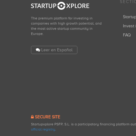
SECTI
Start
The premium platform for investing in
companies with high growth potential, and
Invest 
the most active startup community in
Europe.
FAQ
Leer en Español
SECURE SITE
Startupxplore PSFP, S.L. is a participatory financing platform a
official registry
.