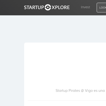
Invest
LOOK
LOOKING FOR FUNDING?
REGISTER
ACCESS
Home
Invest
Startup Pirates @ Vigo es una