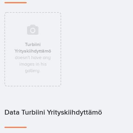
Turbiini
Yrityskiihdyttämö
doesn't have any
images in his
gallery.
Data Turbiini Yrityskiihdyttämö