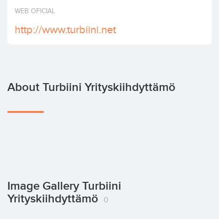
Invest
WEB OFICIAL
http://www.turbiini.net
About Turbiini Yrityskiihdyttämö
Image Gallery Turbiini
Yrityskiihdyttämö
0