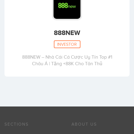
888NEW
INVESTOR
888NEW – Nhà Cái Cá Cược Uy Tín Top #1
Châu Á | Tặng +88K Cho Tân Thủ
SECTIONS
ABOUT US