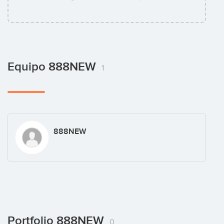
Equipo 888NEW
1
888NEW
Portfolio 888NEW
0