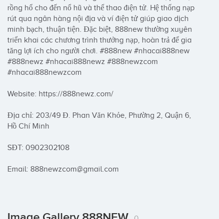
rồng hổ cho đến nổ hũ và thể thao điện tử. Hệ thống nạp 
rút qua ngân hàng nội địa và ví điện tử giúp giao dịch 
minh bạch, thuận tiện. Đặc biệt, 888new thường xuyên 
triển khai các chương trình thưởng nạp, hoàn trả để gia 
tăng lợi ích cho người chơi. #888new #nhacai888new 
#888newz #nhacai888newz #888newzcom 
#nhacai888newzcom

Website: https://888newz.com/

Địa chỉ: 203/49 Đ. Phan Văn Khỏe, Phường 2, Quận 6, 
Hồ Chí Minh

SĐT: 0902302108

Email: 888newzcom@gmail.com
Image Gallery 888NEW
0