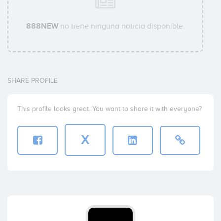
888NEW
no tiene ninguna noticia disponible.
SHARE PROFILE
This profile looks great. You want to share it with everyone?
X