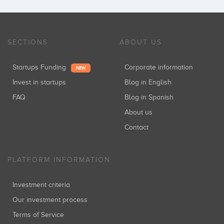
SECTIONS
ABOUT US
Startups Funding
Corporate information
NEW
Invest in startups
Blog in English
FAQ
Blog in Spanish
About us
Contact
PLATFORM INFORMATION
Investment criteria
Our investment process
Terms of Service