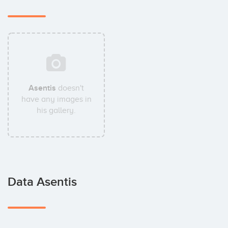
Asentis
doesn't
have any images in
his gallery.
Data Asentis