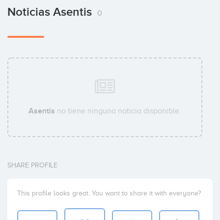
Noticias Asentis
Mariano Gon
0
Coinversiones: 1
Asentis
no tiene ninguna noticia disponible.
SHARE PROFILE
This profile looks great. You want to share it with everyone?