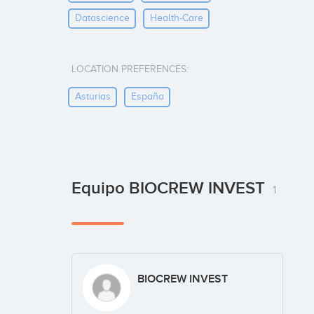
Datascience
Health-Care
LOCATION PREFERENCES:
Asturias
España
Equipo BIOCREW INVEST
1
BIOCREW INVEST