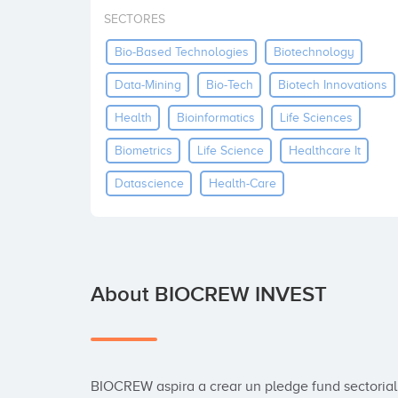
SECTORES
Bio-Based Technologies
Biotechnology
Data-Mining
Bio-Tech
Biotech Innovations
Health
Bioinformatics
Life Sciences
Biometrics
Life Science
Healthcare It
Datascience
Health-Care
About BIOCREW INVEST
BIOCREW aspira a crear un pledge fund sectorial