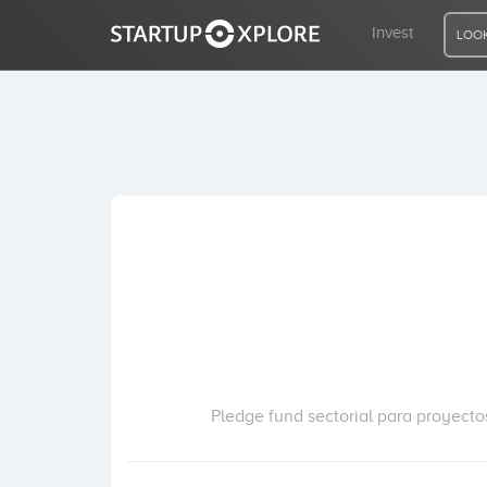
Invest
LOOK
LOOKING FOR FUNDING?
REGISTER
ACCESS
Home
Invest
Pledge fund sectorial para proyectos