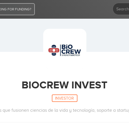
ING FOR FUNDING?
BIOCREW INVEST
INVESTOR
 que fusionen ciencias de la vida y tecnología, soporte a startu