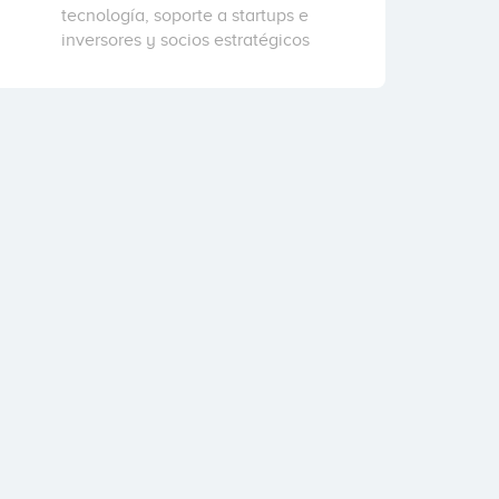
tecnología, soporte a startups e
inversores y socios estratégicos