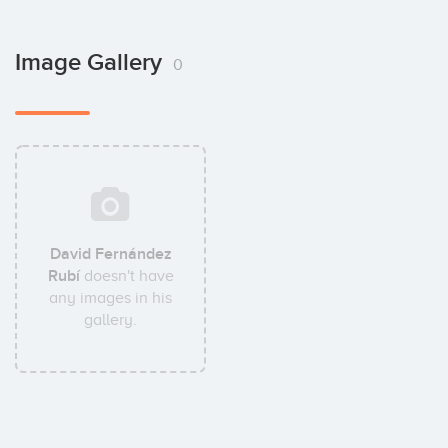
Image Gallery
0
David Fernández
Rubí
doesn't have
any images in his
gallery.