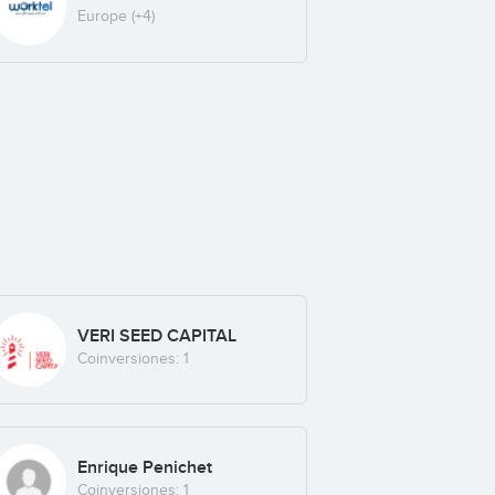
Europe
(+4)
VERI SEED CAPITAL
Coinversiones: 1
Enrique Penichet
Coinversiones: 1