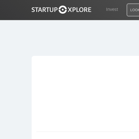
Invest
LOOK
LOOKING FOR FUNDING?
REGISTER
ACCESS
Home
Invest