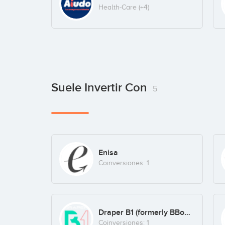
Health-Care
(+4)
Suele Invertir Con
5
Enisa
Coinversiones: 1
Draper B1 (formerly BBooster)
Coinversiones: 1