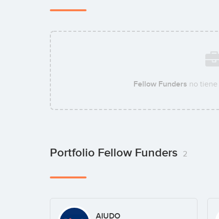
Fellow Funders
no tiene
Portfolio Fellow Funders
2
AIUDO