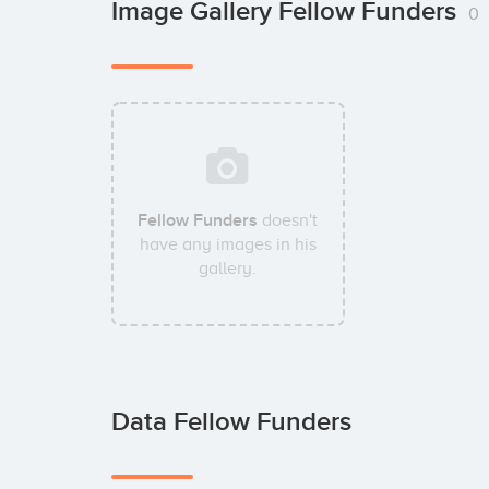
Image Gallery Fellow Funders
0
Fellow Funders
doesn't
have any images in his
gallery.
Data Fellow Funders